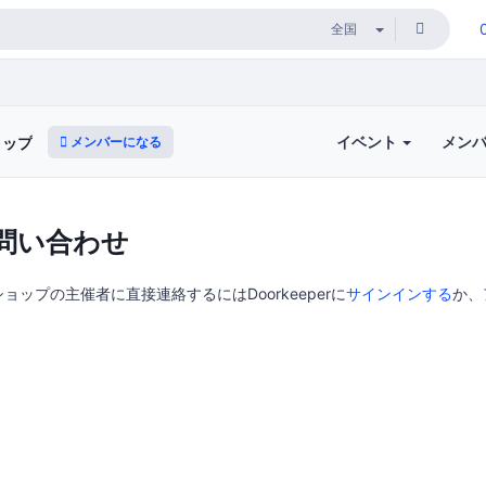
イベント
メン
メンバーになる
ョップ
問い合わせ
ップの主催者に直接連絡するにはDoorkeeperに
サインインする
か、